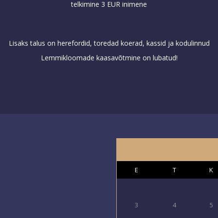
telkimine 3 EUR inimene
Lisaks talus on herefordid, toredad koerad, kassid ja kodulinnud
Lemmikloomade kaasavõtmine on lubatud!
E
T
K
3
4
5