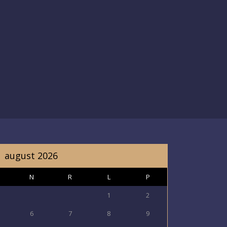
august 2026
N
R
L
P
1
2
6
7
8
9