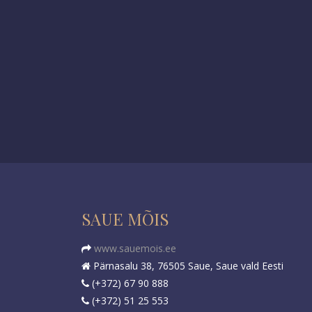
SAUE MÕIS
www.sauemois.ee
Pärnasalu 38, 76505 Saue, Saue vald Eesti
(+372) 67 90 888
(+372) 51 25 553