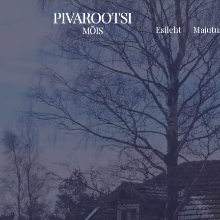
Esileht
Majutu