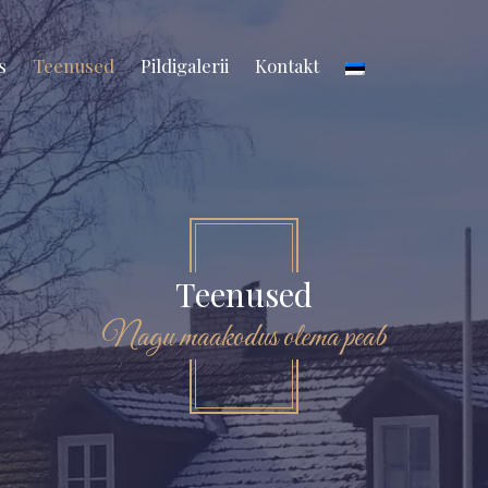
s
Teenused
Pildigalerii
Kontakt
Teenused
Nagu maakodus olema peab